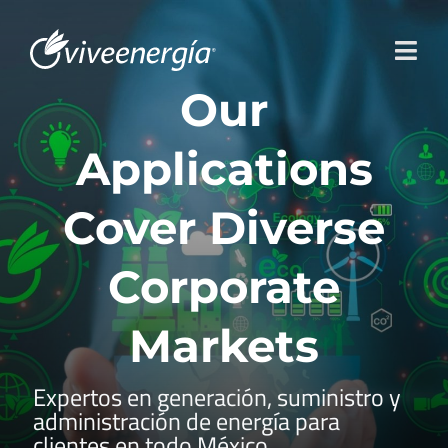
Skip
to
Togg
content
Our
Navi
Inicio
Applications
Nosotros
Servicios y Soluciones
Cover Diverse
Newsletter
Corporate
Contacto
Markets
Expertos en generación, suministro y
administración de energía para
clientes en todo México